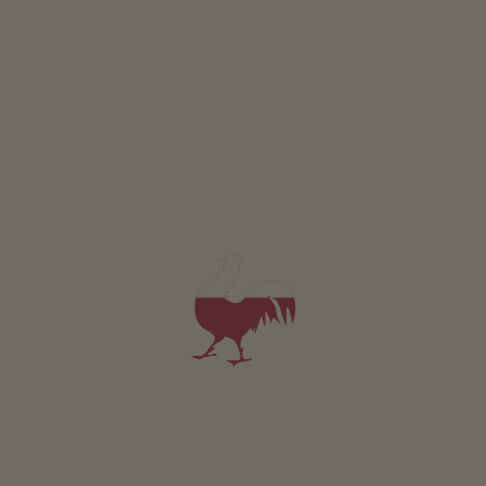
Appartamento 4
2-7 persone (6 letti fissi)
54m²
da 80€
per 2 adulti
Animali domestici sono ammessi in questo app.
DETTAGLI E DISPONIBILITÀ
RICHIESTA
Valido per tutti i nostri alloggi
Area esterna
area prendisole
possibilità di grigliate
trattore a pedali
area giochi per bambini
calcetto