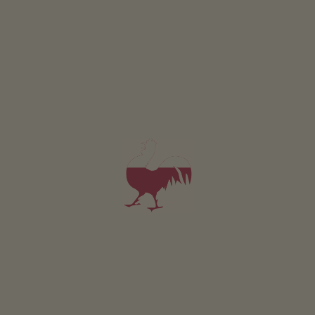
Appartamento Ploseblick
2-6 persone (4 letti fissi)
60m²
da 80€
per 2 adulti
Animali domestici non sono ammessi in questo app.
DETTAGLI E DISPONIBILITÀ