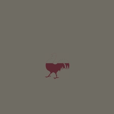
Appartamento Montis
2-4 persone (4 letti fissi)
68m²
da 140€
per 2 adulti incl. colazione
Animali domestici non sono ammessi in questo app.
DETTAGLI E DISPONIBILITÀ
RICHIESTA
PRENOTA