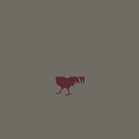
Appartamento Pinova
2-5 persone (4 letti fissi)
65m²
da 110€
per 2 adulti incl. colazione
Animali domestici sono ammessi in questo app.
DETTAGLI E DISPONIBILITÀ
RICHIESTA