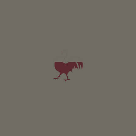
Appartamento Gufl
2-6 persone (4 letti fissi)
da 150€
per 2 adulti incl. colazione
Animali domestici non sono ammessi in questo app.
DETTAGLI E DISPONIBILITÀ
RICHIESTA
PRENOTA