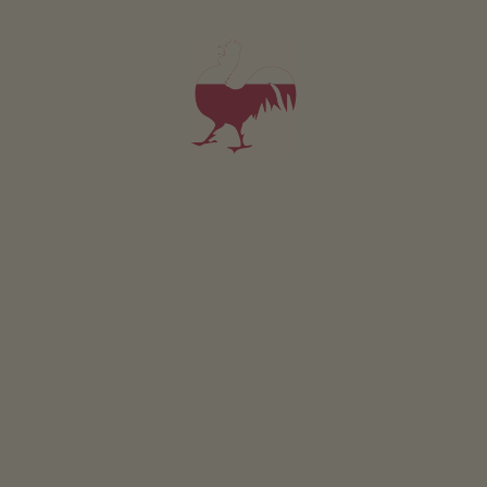
Appartamento Zwölferkofl
4-7 persone (4 letti fissi)
68m²
da 210€
per 4 adulti incl. colazione
Animali domestici sono ammessi in questo app.
DETTAGLI E DISPONIBILITÀ
RICHIESTA