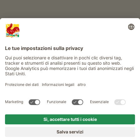
Info
Service
Privacy
Newsletter
© Gallo Rosso - Il sigillo di qualità dei masi dell’Alto Adige . Il
portale ufficiale per l'Agriturismo in Alto Adige
produced by
MENU
MASI
VOGLIA DI MASO