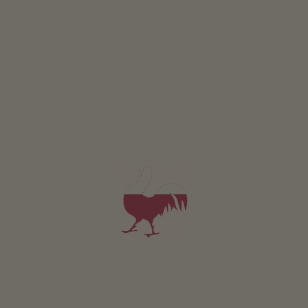
Appartamento 3
2-5 persone (5 letti fissi)
55m²
da 99€
per 2 adulti incl. colazione
Animali domestici sono ammessi in questo app.
DETTAGLI E DISPONIBILITÀ
RICHIESTA
PRENOTA