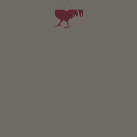
Al momento le foto non sono disponibili
Appartamento 4
4-6 persone (4 letti fissi)
da 135€
per 4 adulti
Animali domestici sono ammessi in questo app.
DETTAGLI E DISPONIBILITÀ
RICHIESTA
Valido per tutti i nostri alloggi
Area esterna
area prendisole
giardino di erbe aromatiche
l’orto del maso