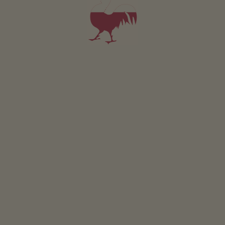
Appartamento 4
4 persone (1 letti fissi)
42m²
da 95€
per 4 adulti
Animali domestici sono ammessi in questo app.
DETTAGLI E DISPONIBILITÀ