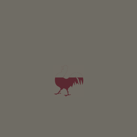
La Munt
Stefan Pedevilla
Marebbe
(Dolomiti)
Maso con Allevamento di bestiame
colazione
Appartamento da 116€
per notte