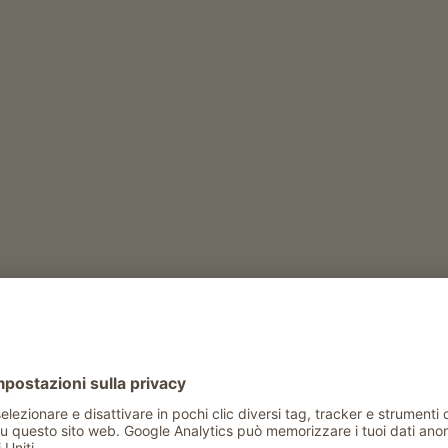
tiame
mucche di razza Fleckvieh
)
igli
Tempo libero e attività in inverno
asciugatura scarponi