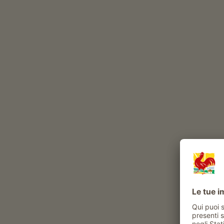
Il Parlunk-Hof è un maso con Allevamento di bes
allevamento di bovini
(
mucche di razza Blu belga
produzione di carne
Durante l’anno, nel nostro maso vivono
pony
maiali
volatili
gatto
con
Bovini in estate in malga
Esperienze e attività proposte al maso
Attività contadina
aiuto in stalla