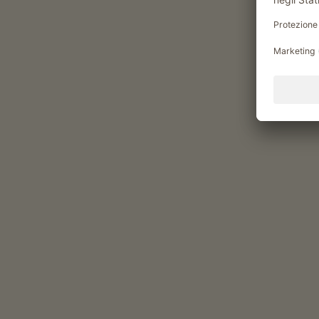
visite alla stalla
aiutare nella fienagione
Momenti di piacere al Parl
Prodotti del maso
patate
speck (pancetta, pancetta affumicata)
salsicce (Kaminwurzen)
uova (uova da allevamenti all’aperto, uova di qua
miele (miele)
confetture di frutta (confettura di albicocche, co
ribes rosso)