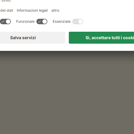
unk-Hof
glia)
nfettura di fragole, confettura di lamponi, confettura di