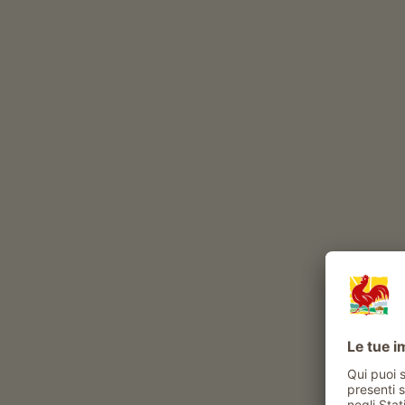
Il Obermalid è un maso con Allevamento di besti
allevamento di bovini
(
mucche di razza Bruna sv
produzione di latte
allevamento di volatili
Agricoltura (
farro
frumento
)
Durante l’anno, nel nostro maso vivono
bovini
volatili
gatto
Esperienze e attività proposte al maso
Attività contadina
sperimentare la vita di tutti i giorni al maso