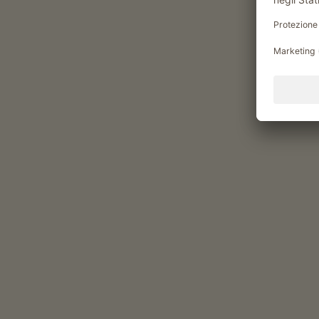
aiuto in stalla
visite alla stalla
aiutare nella fienagione
visita guidata al maso
Momenti di piacere al Obe