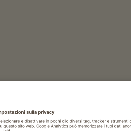
ame e Agricoltura
izzera
mucche di razza Fleckvieh
)