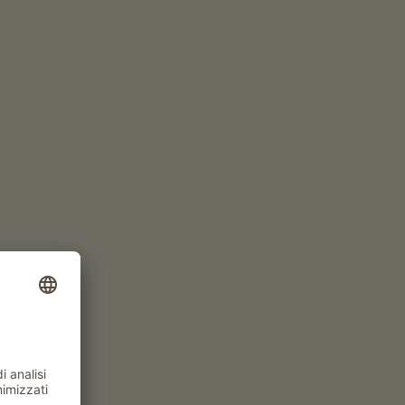
www.obermalid.com
Appartamento da 70€
a notte
RICHIEDI ORA
PRENOTA ONLINE