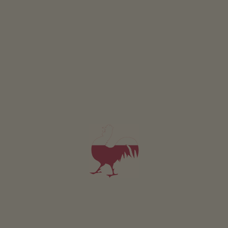
Animali domestici sono ammessi in questo app.
DETTAGLI E DISPONIBILITÀ
RICHIESTA
Valido per tutti i nostri alloggi
Area esterna
area prendisole
giardino di erbe aromatiche
l’orto del maso
possibilità di grigliate
cappella del maso
Sostenibilità
energia ricavata dal legno: impianto solare termico
Area comune interna
stube contadina (pavimenti in legno, stufa in muratura,
libri, Wi-Fi, struttura senza barriere, giochi)