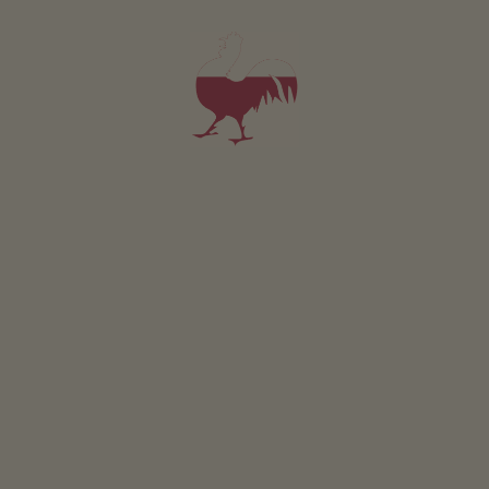
fermata più vicina
4
km
al supermercato
4
km
al punto di ristoro
4
km
alla pista ciclabile
0
km
all'area sciistica
6
km
alla pista di fondo
6
km
alla pista da slittino
6
km
al lago balneabile
15
km
Miglanzhof
a Funes è situato a
1080 metri sopra il livello del mare.
ULTERIORI INFORMAZIONI SU FUNES
Attività nelle vicinanze