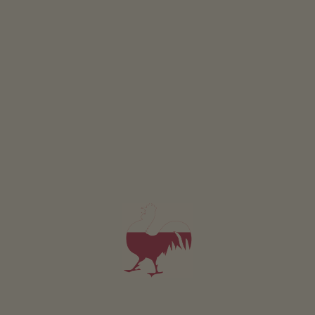
DETTAGLI E DISPONIBILITÀ
RICHIESTA
PRENOTA
Valido per tutti i nostri alloggi
Area esterna
area prendisole
terrazza
giardino di erbe aromatiche
l’orto del maso
possibilità di grigliate
Area giochi naturale
area giochi per bambini
biciclette per bambini
calcetto
ping pong
trampoli
piscina all’aperto