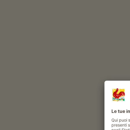
bovini
volatili
gatto
Esperienze e attività proposte al maso
Attività contadina
visite alla stalla
Momenti di piacere al Mair
Colazione