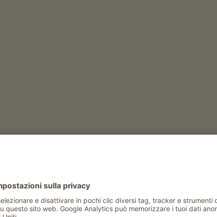
Tempo libero e attività in estate
noleggio bastoncini da trekking
hof