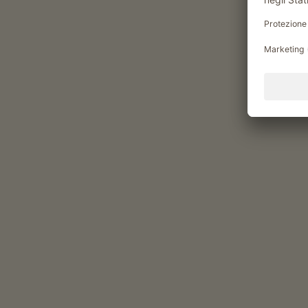
colazione nella sala comune, colazione a buffet
Prodotti del maso per la colazione: latte, uova, c
Prodotti del maso
latte (latte vaccino)
uova (uova da allevamenti all’aperto)
confetture di frutta (confettura di albicocche, co
pesche, confettura di prugne)
Alloggi & prezzi
Valido per tutti i nostri alloggi