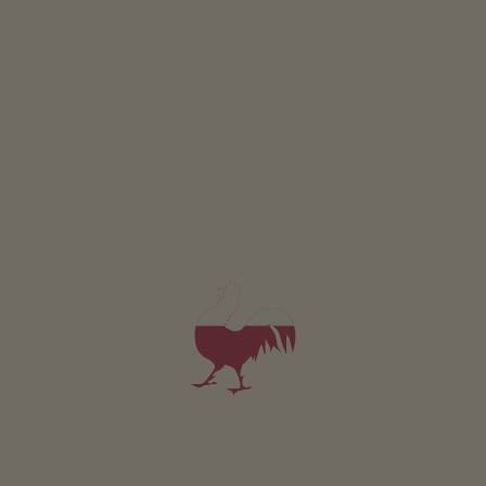
Camera da 106€
per notte
Appartamento da 120€
per notte
Hatzeshof
Andreas Hofer
Laion
(Dolomiti)
Maso con Allevamento di bestiame
colazione