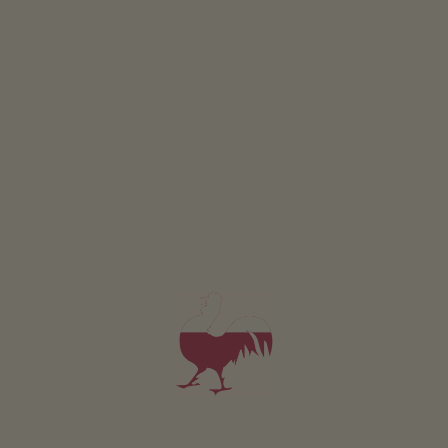
RICHIESTA
Valido per tutti i nostri alloggi
Area esterna
area prendisole
terrazza
giardino di erbe aromatiche
l’orto del maso
camino
possibilità di grigliate
Sostenibilità
energia ricavata dal legno: legna
Altri servizi
Wi-Fi nelle aree esterne
servizio pane fresco
Servizio navetta dalla stazione ferroviaria e degli autobus