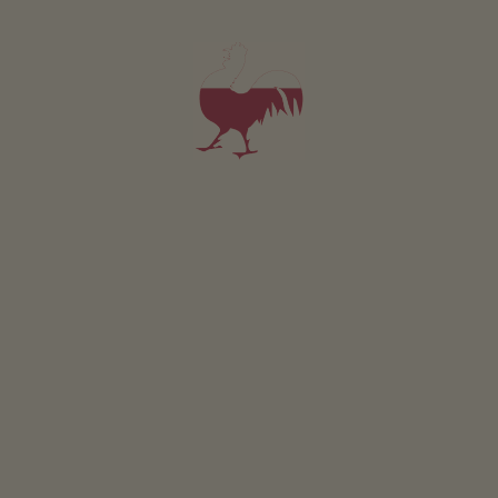
INDICAZIONI STRADALI
Nelle vicinanze
al centro del paese
200
m
fermata più vicina
200
m
al supermercato
200
m
al punto di ristoro
200
m
alla pista ciclabile
4
km
all'area sciistica
15
km
alla pista di fondo
15
km
alla pista da slittino
15
km
al lago balneabile
10
km
Larcherhof
a Naz - Sciaves/Natz è situato a
890 metri sopra il livello del mare.
ULTERIORI INFORMAZIONI SU NAZ - SCIAVES/NATZ