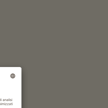
www.pradel.it
Camera da 144€
a notte
RICHIEDI ORA