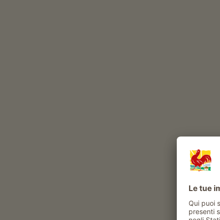
Durante l’anno, nel nostro maso vivono
bovini
maiali
pecore
capre
vol
Altri animali al maso: Asini
Esperienze e attività proposte al maso
Attività contadina
sperimentare la vita di tutti i giorni al maso
aiuto in stalla
aiutare nella fienagione
Benessere e salute
sauna