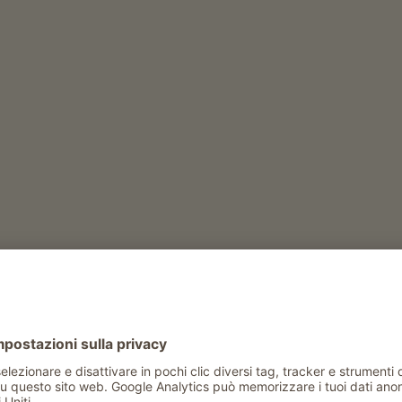
atili
cane
gatto
conigli
Tempo libero e attività in estate
escursione alla malga di proprietà
noleggio biciclette