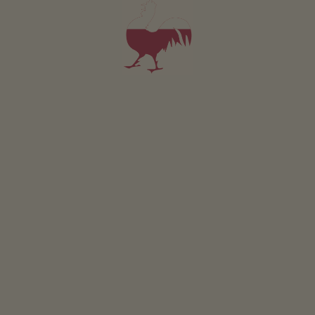
ripostiglio
Altri servizi
Wi-Fi nelle aree esterne
servizio pane fresco
Servizio navetta dalla stazione ferroviaria e degli autobus
lavanderia
Posizione & arrivo
INDICAZIONI STRADALI
Nelle vicinanze
al centro del paese
2.5
km
fermata più vicina
60
m
al supermercato
2.5
km
al punto di ristoro
2.5
km
alla pista ciclabile
6
km
all'area sciistica
17
km