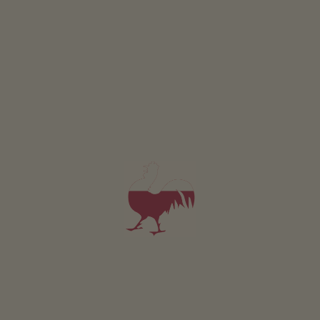
Appartamento Mohnblume
2-5 persone (2 letti fissi)
42m²
da 102€
per 2 adulti incl. colazione
Animali domestici sono ammessi in questo app.
DETTAGLI E DISPONIBILITÀ
RICHIESTA
Valido per tutti i nostri alloggi
Area esterna
area prendisole
terrazza
giardino di erbe aromatiche
l’orto del maso
possibilità di grigliate
area giochi per bambini
biciclette per bambini
trampolino