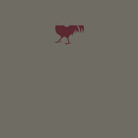
Appartamento 4
2-4 persone (2 letti fissi)
42m²
da 110€
per 2 adulti incl. colazione
Animali domestici sono ammessi in questo app.
DETTAGLI E DISPONIBILITÀ
RICHIESTA
Valido per tutti i nostri alloggi
Area esterna
area prendisole
terrazza
giardino di erbe aromatiche
l’orto del maso
possibilità di grigliate
amaca