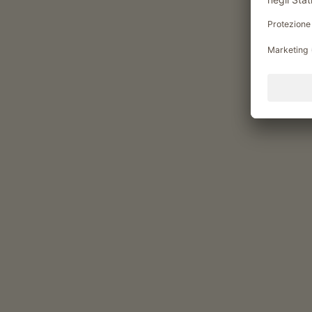
Momenti di piacere al Vern
Prodotti del maso
latte (latte vaccino)
uova (uova da allevamenti all’aperto)