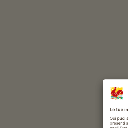
Durante l’anno, nel nostro maso vivono
volatili
gatto
conigli
Bovini in estate in malga
Esperienze e attività proposte al maso
Attività contadina
sperimentare la vita di tutti i giorni al maso
aiuto in stalla
visite alla stalla
aiutare nella fienagione