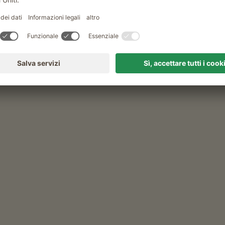
Tempo libero e attività in estate
noleggio bastoncini da trekking
unghof