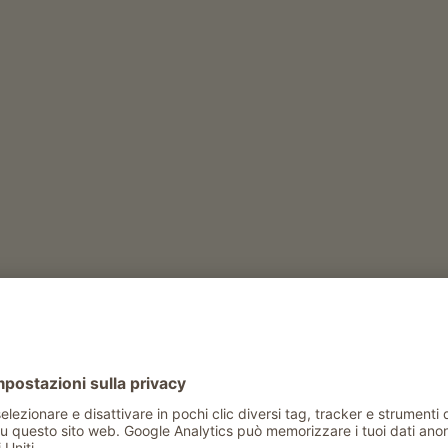
Tempo libero e attività in inverno
asciugatura scarponi
noleggio racchette da neve
noleggio slittini