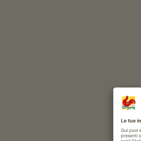
Altri animali al maso: Api
Cavalli in estate in malga
Esperienze e attività proposte al maso
Attività contadina
sperimentare la vita di tutti i giorni al maso
visita guidata ai vigneti
gli ospiti possono procurare i prodotti del
maso
Benessere e salute
sauna