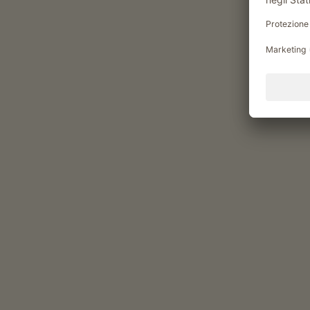
Momenti di piacere al Söllh
Prodotti del maso
confetture di frutta
verdure fresche di stagione
frutta fresca di stagione
Alloggi & prezzi
Valido per tutti i nostri alloggi
Area esterna