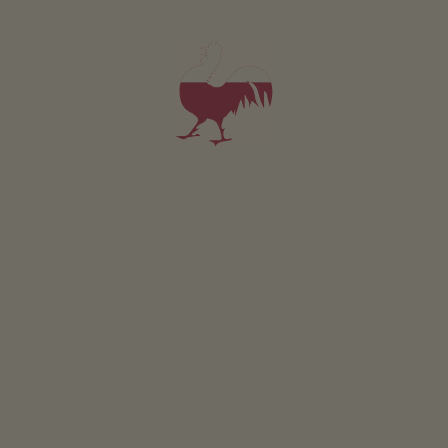
Valido per tutti i nostri alloggi
Area esterna
area prendisole
terrazza
giardino di erbe aromatiche
l’orto del maso
possibilità di grigliate
trattore a pedali
Area giochi naturale
piscina per bambini
trampoli
Sostenibilità
energia ricavata dal legno: impianto solare termico
Area comune interna
ripostiglio
Altri servizi