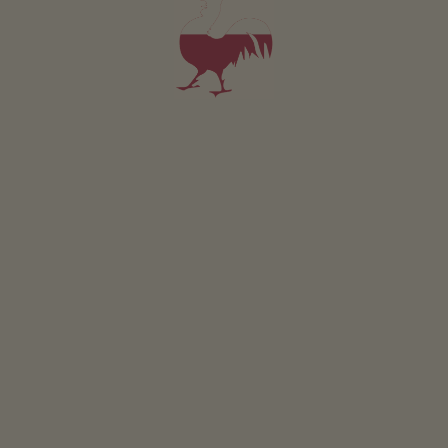
Monolocale Birkhof 4
2 persone (2 letti fissi)
37m²
da 85€
per 2 adulti
Animali domestici non sono ammessi in questo app.
DETTAGLI E DISPONIBILITÀ
RICHIESTA