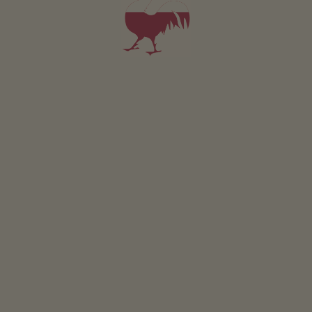
Appartamento Lärche
2-6 persone (4 letti fissi)
57m²
da 170€
per 2 adulti incl. colazione
Animali domestici non sono ammessi in questo app.
DETTAGLI E DISPONIBILITÀ
RICHIESTA