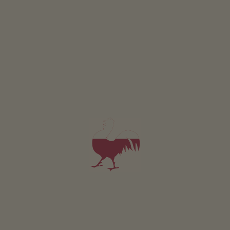
RICHIESTA
Camera 2
2 persone (2 letti fissi)
20m²
da 130€
per 2 adulti incl. colazione
Animali domestici non sono ammessi in questa camera.