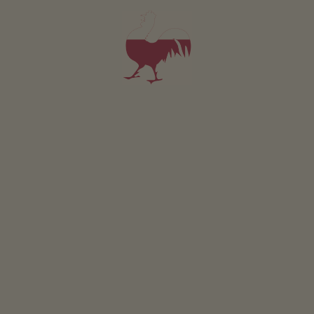
deposito sci
Altri servizi
struttura senza barriere
servizio pane fresco
Posizione & arrivo
Come raggiungerci
Siamo a 7 km dall'uscita autostradale di Chiusa e a 11 km
dall'uscita autostradale di Bressanone. Raggiungete il
villaggio di Velturno e da lì, dopo 2 km, raggiungete Snodres.
INDICAZIONI STRADALI
Nelle vicinanze
al centro del paese
2
km
al supermercato
2
km
al punto di ristoro
2
km