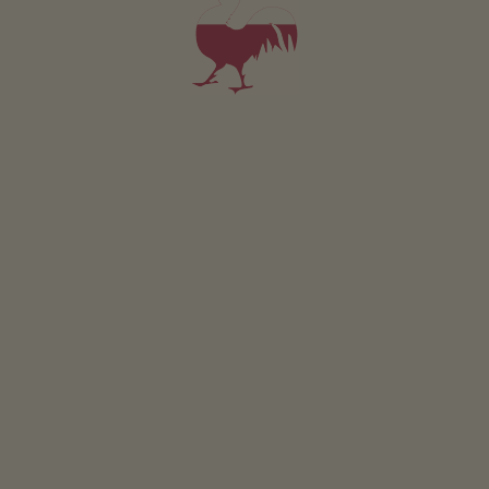
l’orto del maso
possibilità di grigliate
trattore a pedali
area giochi per bambini
biciclette per bambini
calcetto
casetta per i bambini
ping pong
trampoli
Sostenibilità
energia ricavata dal legno: legna
energia ricavata dal sole: fotovoltaico
Area comune interna
biblioteca
deposito per biciclette
Altri servizi
Servizio di lavanderia
Wi-Fi nelle aree esterne
servizio pane fresco