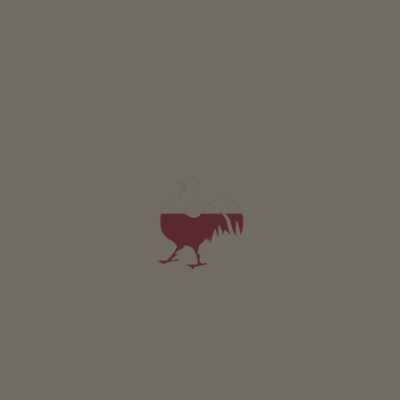
artigianato rurale. Tutti i pilastri del marchio "Roter
Hahn" hanno una lunga tradizione. Qui puoi scoprire la
loro storia.
L’artigianato nella vita
L'origine delle osterie
quotidiana dei contadini
contadine