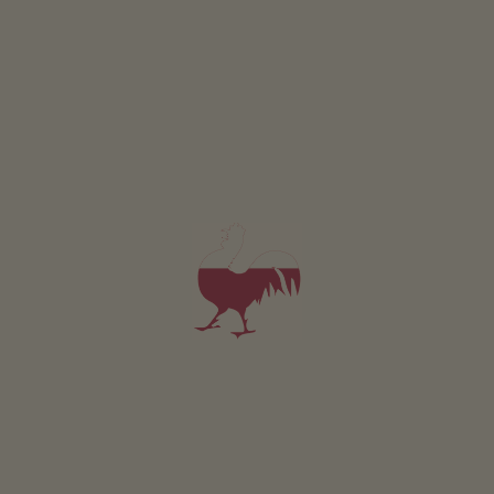
Finocchio speziato
Fiordaliso
Fiori di grano saraceno
Fiori di sambuco
Fiori di tarassaco
Fiori di tiglio
Fonte dell'eterna
giovinezza
Goldquelle