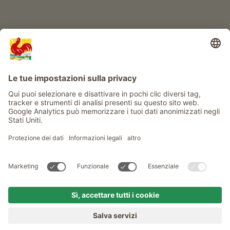
Service
Privacy
Newsletter
© Gallo Rosso - Il sigillo di qualità dei masi dell’Alto Adige . Il
portale ufficiale per l'Agriturismo in Alto Adige
produced by
MENU
MASI
VOGLIA DI MASO