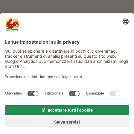
Service
Privacy
Newsletter
© Gallo Rosso - Il sigillo di qualità dei masi dell’Alto Adige . Il
portale ufficiale per l'Agriturismo in Alto Adige
produced by
MENU
MASI
VOGLIA DI MASO