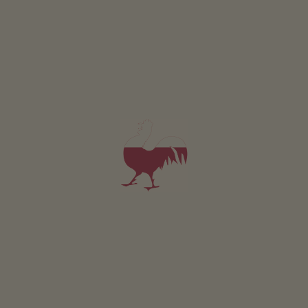
area giochi per bambini
lungo i sentieri
escursionistici
visite al maso su
richiesta
Premio
Osteria sostenibile
Falstaff 2022
energia ricavata dal
Gault&Millaut 2020
legno: cippato
energia ricavata dal
sole: fotovoltaico
energia ricavata dal
legno: impianto solare
termico