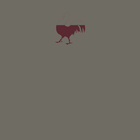
trasportare merci al di là e al di qua del confine con
l’Austria: nella Ötztal venivano portati grano saraceno,
Speck – già allora molto apprezzato – e pelli di animali.
Dall’Austria i contrabbandieri portavano nei loro zaini
zucchero e tabacco.
LEGGI DI PIÙ
La cascata di Stulles
VAL PASSIRIA - LA TUA AREA VACANZE
e la miniera di Monteneve
QUIZ
Plan senza auto: un
Che tipo di maso sei?
sogno in ogni stagione
VIA