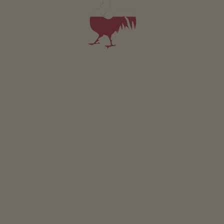
rinchiudere Emerenziana in un monastero a Firenze.
LEGGI DI PIÙ
L'AREA DI PLAN DE CORONES - LA TUA AREA VACANZE
Tour delle quattro cime
alla Malga di Tesido
QUIZ
Che tipo di maso sei?
VIA
Castel Monguelfo e il
suo possente mastio