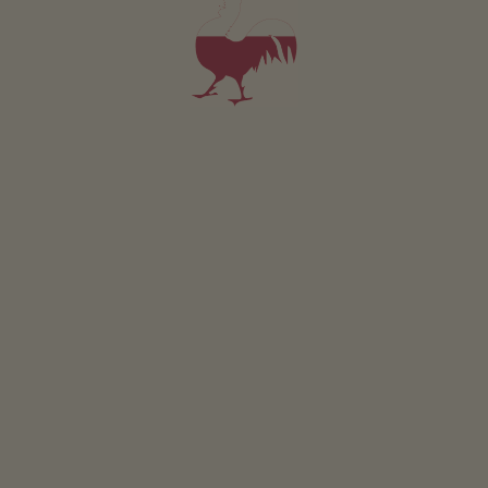
nel 1230 dai ministeriali del vescovo di Bressanone.
LEGGI DI PIÙ
L'AREA DI PLAN DE CORONES - LA TUA AREA VACANZE
Ammirando l’alba
sul Sass de Putia
QUIZ
Che tipo di maso sei?
VIA
Gli storici mulini
ad acqua di Longiarù