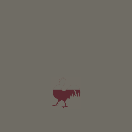
Appartamento da 62€
per notte
Mairing - Gurschler
Manfred Erwin Gurschler
Silandro
(Val Venosta)
Maso con Allevamento di bestiame, Frutticoltura
4,9
"Eccellente"
(44 recensioni)