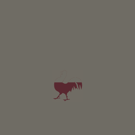
TROPPO POCHI RISULTATI? PERSONALIZZA LA
RICERCA.
3 BUONI MOTIVI
Vacanze a Proves
A tavola tra Italia e Tirolo
In Alto Adige ma con
Una vacanza in agriturismo a Proves non è solo una
vista sul Trentino
buona occasione per fare belle escursioni, ma anche
per gustare delle vere prelibatezze. L’Alta Val di Non si
trova al confine tra Alto Adige e Trentino, e questa