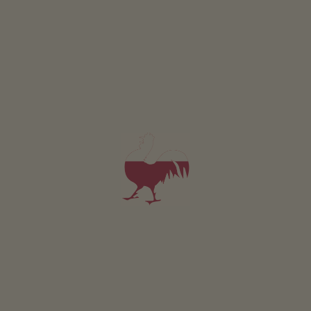
Nassenweger
Stefan Unterberger
Valdaora
(Dolomiti)
Maso con Allevamento di bestiame
5,0
"Molto buono"
(2 recensioni)
Appartamento da 80€
per notte