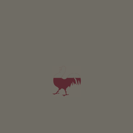
Stiflerhof
Thomas Hilber
Falzes
(Dolomiti)
Maso con Allevamento di bestiame
5,0
"Molto buono"
(1 recensione)
prenotabile online
Appartamento da 70€
per notte