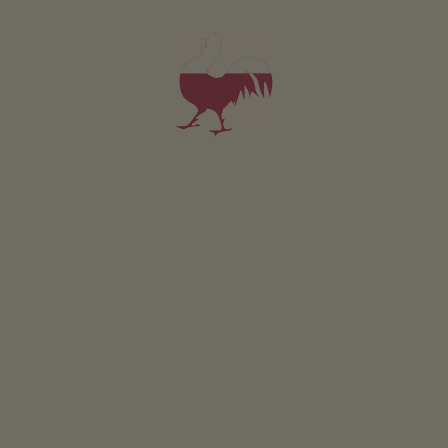
TROPPO POCHI RISULTATI? PERSONALIZZA LA
RICERCA.
3 BUONI MOTIVI
Vacanze a Ora
Il risveglio di un placido paese
Un antico luogo di culto:
Ogni due anni, il famoso “Altmauerfest” anima il centro
la collina di Castelfeder
storico di Ora. A fine maggio, le numerose associazioni