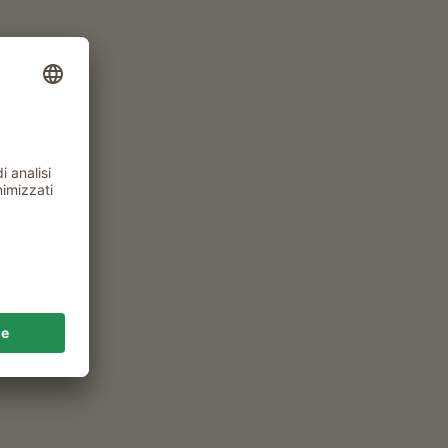
cena
Tipo di alloggio e compagni di viaggio
2 adulti
32
MASI
ALTRI FILTRI
4,9
"Molto buono"