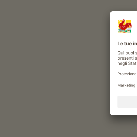
Vac
Dove vuoi andare?
Tipo di maso
Allevamento di bestiame, viticoltura o
frutticoltura
32
masi trovati
|
Ordina per