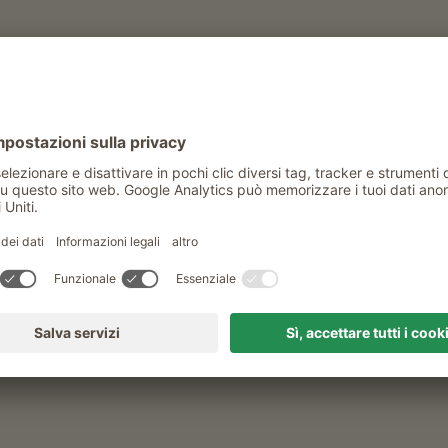
anze in agriturismo a S
Quando e per quanto tempo?
qualsiasi
Classificazione
tutte le classificazioni
Oberlinterhof