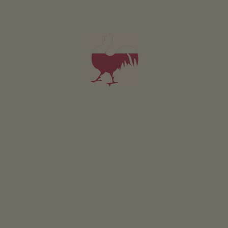
prenotabile online
Appartamento da 85€
per notte
Walcherhof
Hannes Schwingshackl
Valle di Casies
(Dolomiti)
Maso con Allevamento di bestiame