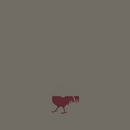
Posizione & arrivo
INDICAZIONI STRADALI
Nelle vicinanze
al centro del paese
1.1
km
fermata più vicina
1.1
km
al supermercato
1.1
km
al punto di ristoro
400
m
alla pista di fondo
800
m
alla pista da slittino
2.1
km
Hirnbergerhof
a Valle di Casies/St. Magdalena è situato a
1417 metri sopra il livello del mare.
ULTERIORI INFORMAZIONI SU VALLE DI CASIES/ST.
MAGDALENA