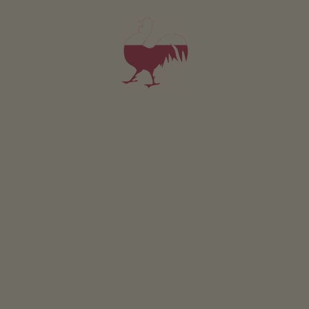
Kaltenhauser Hof
Othmar Messner
Rasun-Anterselva
(Dolomiti)
Maso con Allevamento di bestiame
4,9
"Eccellente"
(35 recensioni)
Appartamento da 65€
per notte