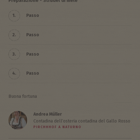
Preparazione - Strudel di mele
1.
Passo
2.
Passo
3.
Passo
4.
Passo
Buona fortuna
Andrea Müller
Contadina dell’osteria contadina del Gallo Rosso
PIRCHHHOF A NATURNO