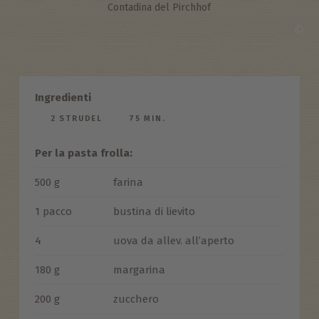
Contadina del Pirchhof
©
Ingredienti
2 STRUDEL
75 MIN.
Per la pasta frolla:
500 g
farina
1 pacco
bustina di lievito
4
uova da allev. all’aperto
180 g
margarina
200 g
zucchero