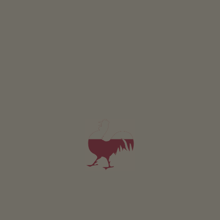
Valido per tutti i nostri alloggi
Area esterna
area prendisole
giardino di erbe aromatiche
l’orto del maso
possibilità di grigliate
area giochi per bambini
biciclette per bambini
trampoli
trampolino
Sostenibilità
energia ricavata dal legno: legna
energia ricavata dal sole: fotovoltaico
sorgente di proprietà
Area comune interna
deposito sci
Altri servizi
adatto agli allergici
Wi-Fi nelle aree esterne